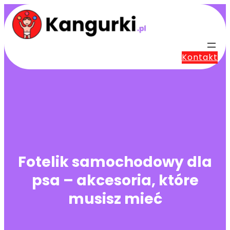
Przejdź
do
treści
Kontakt
Fotelik samochodowy dla
psa – akcesoria, które
musisz mieć