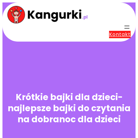
Przejdź
do
treści
Kontakt
Krótkie bajki dla dzieci-
najlepsze bajki do czytania
na dobranoc dla dzieci