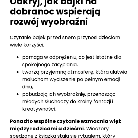
Odkryj, jak bajki na
dobranoc wspierają
rozwój wyobraźni
Czytanie bajek przed snem przynosi dzieciom
wiele korzyści.
pomaga w odprężeniu, co jest istotne dla
spokojnego zasypiania,
tworzą przyjemną atmosferę, która ułatwia
maluchom wyciszenie po pełnym emocji
dniu,
pobudzają ich wyobraźnię, przenosząc
młodych słuchaczy do krainy fantazji i
kreatywności.
Ponadto wspólne czytanie wzmacnia więź
między rodzicami a dziećmi.
Wieczory
spędzone z książką stają się rytuałem, który